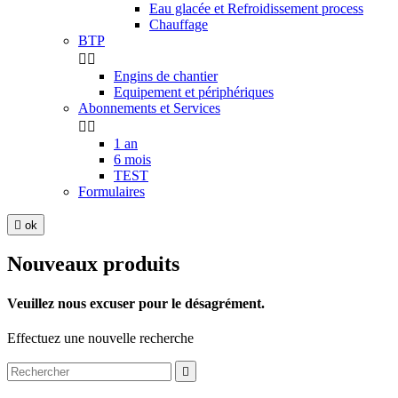
Eau glacée et Refroidissement process
Chauffage
BTP


Engins de chantier
Equipement et périphériques
Abonnements et Services


1 an
6 mois
TEST
Formulaires

ok
Nouveaux produits
Veuillez nous excuser pour le désagrément.
Effectuez une nouvelle recherche
